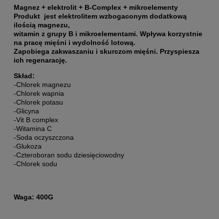
Magnez + elektrolit + B-Complex + mikroelementy
Produkt jest elektrolitem wzbogaconym dodatkową
ilością magnezu,
witamin z grupy B i mikroelementami. Wpływa korzystnie
na pracę mięśni i wydolność lotową.
Zapobiega zakwaszaniu i skurczom mięśni. Przyspiesza
ich regenarację.
Skład:
-Chlorek magnezu
-Chlorek wapnia
-Chlorek potasu
-Glicyna
-Vit B complex
-Witamina C
-Soda oczyszczona
-Glukoza
-Czteroboran sodu dziesięciowodny
-Chlorek sodu
Waga: 400G