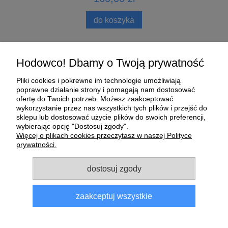
do koszyka
Pomoc
Hodowco! Dbamy o Twoją prywatność
Pliki cookies i pokrewne im technologie umożliwiają
Moje konto
poprawne działanie strony i pomagają nam dostosować
ofertę do Twoich potrzeb. Możesz zaakceptować
wykorzystanie przez nas wszystkich tych plików i przejść do
Płatności i dostawa
sklepu lub dostosować użycie plików do swoich preferencji,
wybierając opcję "Dostosuj zgody".
O nas
Więcej o plikach cookies przeczytasz w naszej Polityce
prywatności.
Informacje
dostosuj zgody
zaakceptuj wszystkie
Sklep dla gołębi E-Golab.pl
| NIP: 6492311073 | ul.
Zagórczańska 15, 42-450 Niegowonice, woj. śląskie | telefon:
733 833 543
, e-mail:
sklep@e-golab.pl