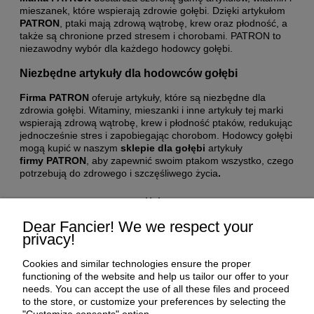
mieszanek, które wspierają zdrowie gołębi. Dzięki artykułom
PATRON
, ptaki mają zdrową wątrobę, krew oraz płodność, a
także są chronione przed stresem i chorobami. PATRON to
niezawodny wybór dla każdego hodowcy gołębi.
Niezbędne artykuły dla hodowców gołębi
Firma PATRON
oferuje artykuły, które są niezbędne dla
zdrowia gołębi. Witaminy, mieszanki i inne artykuły tej marki
wspierają zdrową wątrobę, krew i płodność ptaków, redukując
jednocześnie stres i zapobiegając chorobom. Hodowcy gołębi
mogą kupić w naszym
sklepie dla gołębi
artykuły
firmy PATRON
, aby zapewnić swoim ptakom wszystko, czego
potrzebują do zdrowego i szczęśliwego życia
.
Help
Dear Fancier! We we respect your
privacy!
My Account
Cookies and similar technologies ensure the proper
Payment and delivery
functioning of the website and help us tailor our offer to your
needs. You can accept the use of all these files and proceed
to the store, or customize your preferences by selecting the
About us