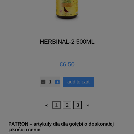
HERBINAL-2 500ML
€6.50
add to cart
«
1
2
3
»
PATRON – artykuły dla dla gołębi o doskonałej
jakości i cenie