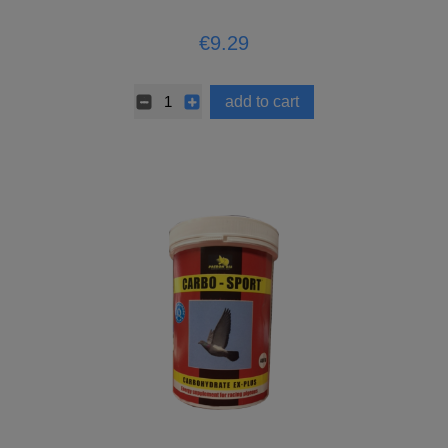
€9.29
add to cart