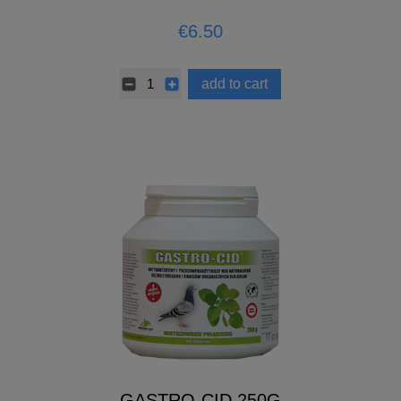
€6.50
add to cart
GASTRO-CID 250G