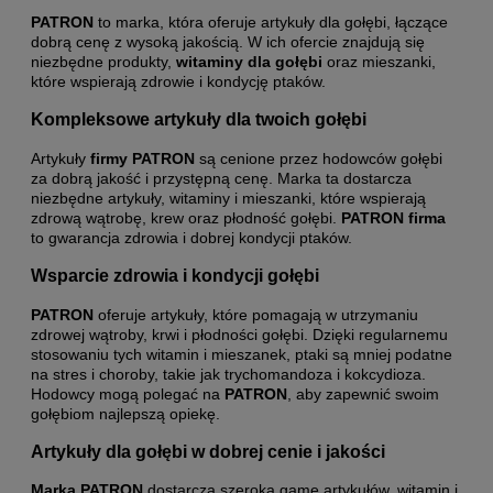
PATRON
to marka, która oferuje artykuły dla gołębi, łączące
dobrą cenę z wysoką jakością. W ich ofercie znajdują się
niezbędne produkty,
witaminy dla gołębi
oraz mieszanki,
które wspierają zdrowie i kondycję ptaków.
Kompleksowe artykuły dla twoich gołębi
Artykuły
firmy PATRON
są cenione przez hodowców gołębi
za dobrą jakość i przystępną cenę. Marka ta dostarcza
niezbędne artykuły, witaminy i mieszanki, które wspierają
zdrową wątrobę, krew oraz płodność gołębi.
PATRON firma
to gwarancja zdrowia i dobrej kondycji ptaków.
Wsparcie zdrowia i kondycji gołębi
PATRON
oferuje artykuły, które pomagają w utrzymaniu
zdrowej wątroby, krwi i płodności gołębi. Dzięki regularnemu
stosowaniu tych witamin i mieszanek, ptaki są mniej podatne
na stres i choroby, takie jak trychomandoza i kokcydioza.
Hodowcy mogą polegać na
PATRON
, aby zapewnić swoim
gołębiom najlepszą opiekę.
Artykuły dla gołębi w dobrej cenie i jakości
Marka PATRON
dostarcza szeroką gamę artykułów, witamin i