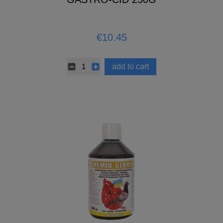
€10.45
add to cart