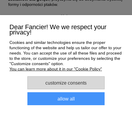
formy i odporności ptaków.
Help
Dear Fancier! We we respect your
privacy!
My Account
Cookies and similar technologies ensure the proper
Payment and delivery
functioning of the website and help us tailor our offer to your
needs. You can accept the use of all these files and proceed
to the store, or customize your preferences by selecting the
About us
"Customize consents" option.
You can learn more about it in our "Cookie Policy"
Informations
customize consents
allow all
Sklep dla gołębi E-Golab.pl
| NIP: 6492311073 | ul.
Zagórczańska 15, 42-450 Niegowonice, woj. śląskie | telefon:
733 833 543
, e-mail:
sklep@e-golab.pl
view full version of the site
Sklep internetowy Shoper.pl