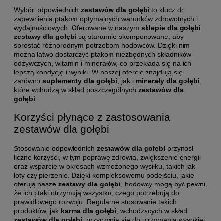
Wybór odpowiednich
zestawów dla gołębi
to klucz do
zapewnienia ptakom optymalnych warunków zdrowotnych i
wydajnościowych. Oferowane w naszym
sklepie dla gołębi
zestawy dla gołębi
są starannie skomponowane, aby
sprostać różnorodnym potrzebom hodowców. Dzięki nim
można łatwo dostarczyć ptakom niezbędnych składników
odżywczych, witamin i minerałów, co przekłada się na ich
lepszą kondycję i wyniki. W naszej ofercie znajdują się
zarówno
suplementy dla gołębi
, jak i
minerały dla gołębi
,
które wchodzą w skład poszczególnych
zestawów dla
gołębi
.
Korzyści płynące z zastosowania
zestawów dla gołębi
Stosowanie odpowiednich
zestawów dla gołębi
przynosi
liczne korzyści, w tym poprawę zdrowia, zwiększenie energii
oraz wsparcie w okresach wzmożonego wysiłku, takich jak
loty czy pierzenie. Dzięki kompleksowemu podejściu, jakie
oferują nasze
zestawy dla gołębi
, hodowcy mogą być pewni,
że ich ptaki otrzymują wszystko, czego potrzebują do
prawidłowego rozwoju. Regularne stosowanie takich
produktów, jak
karma dla gołębi
, wchodzących w skład
zestawów dla gołębi
, przyczynia się do utrzymania wysokiej