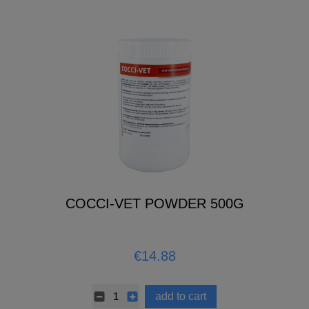
COCCI-VET POWDER 500G
€14.88
add to cart