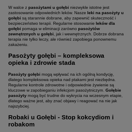
W walce z
pasożytami u gołębi
niezwykle istotne jest
zastosowanie odpowiednich leków. Nasze
leki na pasożyty u
gołębi
są starannie dobrane, aby zapewnić skuteczność i
bezpieczeństwo terapii. Regularne stosowanie
leków dla
gołębi
pomaga w eliminacji zarówno
pasożytów
zewnętrznych u gołębi
, jak i wewnętrznych. Dobrze dobrana
terapia nie tylko leczy, ale również zapobiega ponownemu
zakażeniu.
Pasożyty gołębi – kompleksowa
opieka i zdrowie stada
Pasożyty gołębi
mogą wpływać na ich ogólną kondycję,
dlatego kompleksowa opieka nad ptakami jest niezbędna.
Regularne kontrole zdrowotne i odpowiednie żywienie są
kluczowe w zapobieganiu infekcjom pasożytniczym.
Gołębie
pasożyty
mogą być trudne do wykrycia na wczesnym etapie,
dlatego ważne jest, aby znać objawy i reagować na nie jak
najszybciej.
Robaki u Gołębi - Stop kokcydiom i
robakom