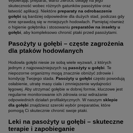
Wybierając preparat, warto zwrócić uwagę na jego
skuteczność wobec różnych gatunków pasożytów oraz
łatwość aplikacji. Niektóre
preparaty na odrobaczenie
gołębi
są bardziej odpowiednie dla dużych stad, podczas gdy
inne sprawdzą się w mniejszych hodowlach. Pamiętaj również
o higienie gołębnika i stosowaniu
preparatów na insekty u
gołębi
, aby kompleksowo chronić ptaki przed pasożytami.
Pasożyty u gołębi – częste zagrożenia
dla ptaków hodowlanych
Hodowla gołębi niesie ze sobą wiele wyzwań, z których
jednym z najpoważniejszych są
pasożyty u gołębi
. Te
niepozorne organizmy mogą znacznie obniżyć zdrowie i
kondycję Twojego stada.
Pasożyty u gołębi
często powodują
osłabienie, utratę masy ciała i zmniejszenie wydajności
lęgowej. Aby utrzymać gołębie w dobrej formie, kluczowe jest
regularne monitorowanie ich zdrowia oraz wdrażanie
odpowiednich działań profilaktycznych. W naszym
sklepie
dla gołębi
znajdziesz szeroki wybór preparatów, które
pomogą Ci skutecznie chronić swoje ptaki.
Leki na pasożyty u gołębi – skuteczne
terapie i zapobieganie