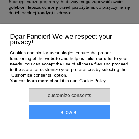
Stosując nasze preparaty, hodowcy mogą zapewnić swoim
gołębiom lepszą ochronę przed pasożytami, co przyczynia się
do ich ogólnej kondycji i zdrowia.
Help
Dear Fancier! We we respect your
privacy!
My Account
Cookies and similar technologies ensure the proper
Payment and delivery
functioning of the website and help us tailor our offer to your
needs. You can accept the use of all these files and proceed
to the store, or customize your preferences by selecting the
About us
"Customize consents" option.
You can learn more about it in our "Cookie Policy"
Informations
customize consents
allow all
Sklep dla gołębi E-Golab.pl
| NIP: 6492311073 | ul.
Zagórczańska 15, 42-450 Niegowonice, woj. śląskie | telefon:
733 833 543
, e-mail:
sklep@e-golab.pl
view full version of the site