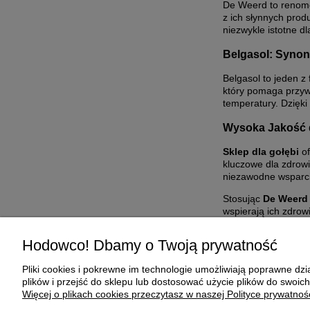
De Weerd to renomow
z ich słynnych prod
niezwykle istotne d
Belgasol: Synon
Belgasol to jeden z
który pomaga przyw
temperatury. Dzięki
Wysoka Jakość d
Sklep dla gołębi
of
kluczowe dla zdrowi
niezawodne wsparci
Stosując
De Weerd
wspierają ich zdrow
hodowcom utrzymać 
Hodowco! Dbamy o Twoją prywatność
Pliki cookies i pokrewne im technologie umożliwiają poprawne d
Pomoc
Moje konto
plików i przejść do sklepu lub dostosować użycie plików do swoich
Więcej o plikach cookies przeczytasz w naszej Polityce prywatnośc
Zwroty i reklamacje
Twoje zamówienia