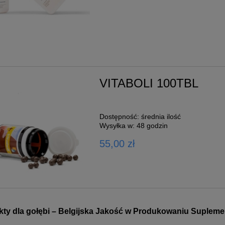
VITABOLI 100TBL
 DO
Growth Energy Moulting
KA
Mix - 4kg
Dostępność:
średnia ilość
89,00 zł
Wysyłka w:
48 godzin
55,00 zł
oszyka
do koszyka
ty dla gołębi – Belgijska Jakość w Produkowaniu Supleme