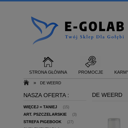
STRONA GŁÓWNA
PROMOCJE
KARMY
»
DE WEERD
DE WEERD
NASZA OFERTA :
SUPLEMENTY DLA GOŁĘBI
KONTAKT
WIĘCEJ = TANIEJ
(15)
ART. PSZCZELARSKIE
(3)
STREFA PIGEBOOK
(27)