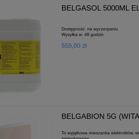
BELGASOL 5000ML E
Dostępność:
na wyczerpaniu
Wysyłka w:
48 godzin
559,00 zł
BELGABION 5G (WIT
To wyjątkowa mieszanka elektrolitów, w
aminokwasów.