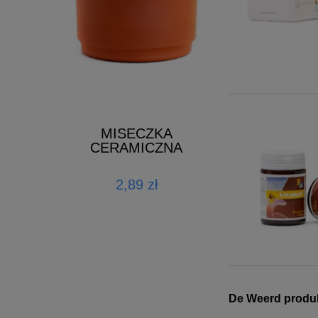
 1L
ŚCIÓŁKA
MISECZKA
GOŁĘBNI
CERAMICZNA
zł
72,00 zł
2,89 zł
koszyka
do k
De Weerd produk