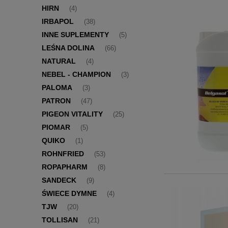
HIRN
(4)
IRBAPOL
(38)
INNE SUPLEMENTY
(5)
LEŚNA DOLINA
(66)
NATURAL
(4)
NEBEL - CHAMPION
(3)
PALOMA
(3)
PATRON
(47)
PIGEON VITALITY
(25)
PIOMAR
(5)
QUIKO
(1)
ROHNFRIED
(53)
ROPAPHARM
(8)
SANDECK
(9)
ŚWIECE DYMNE
(4)
TJW
(20)
TOLLISAN
(21)