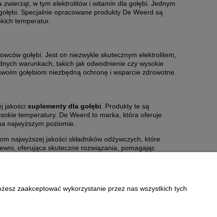
zwierząt, w tym elektrolitów i witamin dla gołębi. Jednym
 gołębi. Specjalnie opracowane produkty De Weerd są
okich temperatur.
dowców gołębi. Jest on niezwykle skutecznym elektrolitem,
dnych warunkach, takich jak odwodnienie czy wysokie
woim gołębiom niezbędną ochronę i wsparcie zdrowotne.
j jakości
suplementy dla gołębi
. Produkty te są
sokie temperatury. De Weerd to marka, która oferuje
na najwyższym poziomie.
om najwyższej jakości składników odżywczych, które
pewni, oferująca skuteczne rozwiązania, pomagając
Możesz zaakceptować wykorzystanie przez nas wszystkich tych
Informacje
Polityka prywatności