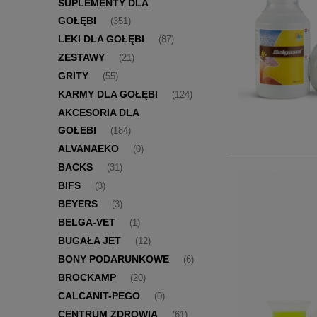
SUPLEMENTY DLA
GOŁĘBI
(351)
LEKI DLA GOŁĘBI
(87)
ZESTAWY
(21)
GRITY
(55)
KARMY DLA GOŁĘBI
(124)
AKCESORIA DLA
GOŁEBI
(184)
ALVANAEKO
(0)
BACKS
(31)
BIFS
(3)
BEYERS
(3)
BELGA-VET
(1)
BUGAŁA JET
(12)
BONY PODARUNKOWE
(6)
BROCKAMP
(20)
CALCANIT-PEGO
(0)
CENTRUM ZDROWIA
(61)