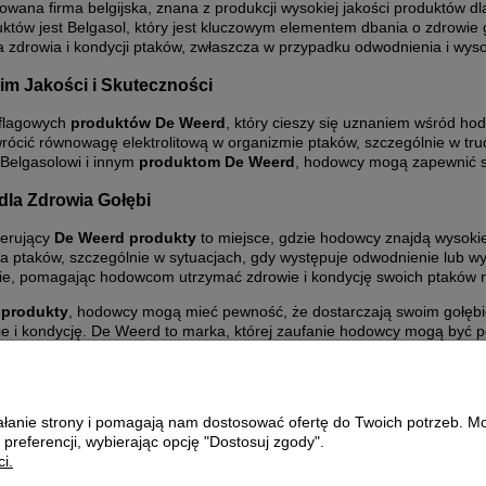
ana firma belgijska, znana z produkcji wysokiej jakości produktów dla 
uktów jest Belgasol, który jest kluczowym elementem dbania o zdrowie
la zdrowia i kondycji ptaków, zwłaszcza w przypadku odwodnienia i wys
im Jakości i Skuteczności
 flagowych
produktów De Weerd
, który cieszy się uznaniem wśród ho
rócić równowagę elektrolitową w organizmie ptaków, szczególnie w tru
 Belgasolowi i innym
produktom De Weerd
, hodowcy mogą zapewnić s
la Zdrowia Gołębi
erujący
De Weerd produkty
to miejsce, gdzie hodowcy znajdą wysokie
a ptaków, szczególnie w sytuacjach, gdy występuje odwodnienie lub wy
e, pomagając hodowcom utrzymać zdrowie i kondycję swoich ptaków 
 produkty
, hodowcy mogą mieć pewność, że dostarczają swoim gołębi
ie i kondycję. De Weerd to marka, której zaufanie hodowcy mogą być 
zdrowie i kondycję swoich ptaków na najwyższym poziomie.
ziałanie strony i pomagają nam dostosować ofertę do Twoich potrzeb. 
Płatności i dostawa
O nas
 preferencji, wybierając opcję "Dostosuj zgody".
i.
Formy płatności
KONTAKT