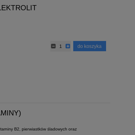
LEKTROLIT
do koszyka
AMINY)
itaminy B2, pierwiastków śladowych oraz