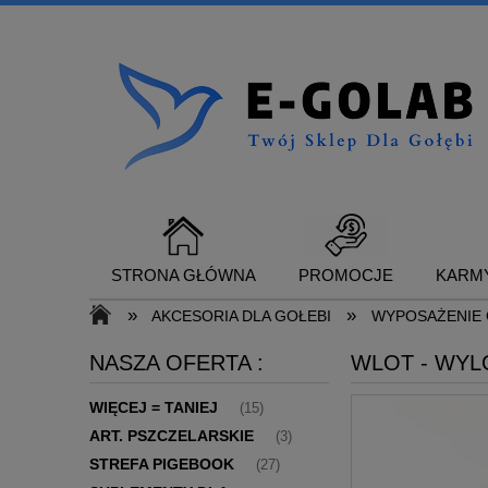
STRONA GŁÓWNA
PROMOCJE
KARMY
»
»
AKCESORIA DLA GOŁEBI
WYPOSAŻENIE 
NASZA OFERTA :
WLOT - WYLO
SUPLEMENTY DLA GOŁĘBI
KONTAKT
WIĘCEJ = TANIEJ
(15)
ART. PSZCZELARSKIE
(3)
STREFA PIGEBOOK
(27)