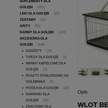
SUPLEMENTY DLA
GOŁĘBI
(351)
LEKI DLA GOŁĘBI
(87)
ZESTAWY
(21)
GRITY
(55)
KARMY DLA GOŁĘBI
(124)
AKCESORIA DLA
GOŁEBI
(184)
GADŻETY
(19)
TIPESY DLA GOŁĘBI
(6)
WANNY KĄPIELOWE DLA
GOŁĘBI
(2)
RUSZTY PODŁOGOWE DO
GOŁEBNIKA
(5)
POIDŁA DLA GOŁĘBI
(24)
Opis
KARMNIKI DLA
GOŁĘBI
(26)
WLOT BE
ZNACZNIKI DLA