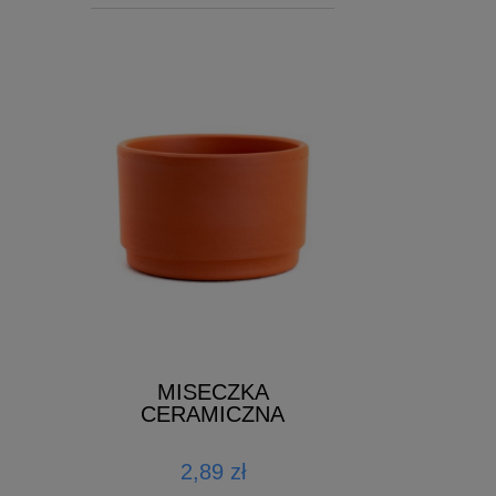
 1L
ŚCIÓŁKA
MISECZKA
GOŁĘBNI
CERAMICZNA
zł
72,00 zł
2,89 zł