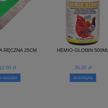
A RĘCZNA 25CM
HEMIO-GLOBIN 500M
12,00 zł
35,00 zł
o koszyka
do koszyka