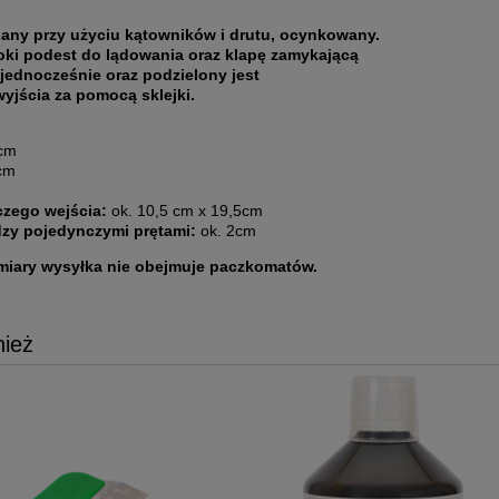
any przy użyciu kątowników i drutu, ocynkowany.
oki podest do lądowania oraz klapę zamykającą
 jednocześnie oraz podzielony jest
yjścia za pomocą sklejki.
 cm
cm
m
zego wejścia:
ok. 10,5 cm x 19,5cm
zy pojedynczymi prętami:
ok. 2cm
miary wysyłka nie obejmuje paczkomatów.
nież