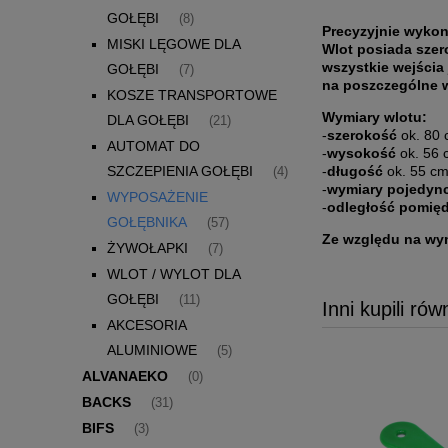
GOŁĘBI
(8)
Precyzyjnie wykon
MISKI LĘGOWE DLA
Wlot posiada szer
wszystkie wejścia
GOŁĘBI
(7)
na poszczególne w
KOSZE TRANSPORTOWE
Wymiary wlotu:
DLA GOŁĘBI
(21)
-
szerokość
ok. 80
AUTOMAT DO
-
wysokość
ok. 56 
-
długość
ok. 55 c
SZCZEPIENIA GOŁĘBI
(4)
-
wymiary pojedync
WYPOSAŻENIE
-
odległość pomięd
GOŁĘBNIKA
(57)
Ze względu na wy
ŻYWOŁAPKI
(7)
WLOT / WYLOT DLA
GOŁĘBI
(11)
Inni kupili rów
AKCESORIA
ALUMINIOWE
(5)
ALVANAEKO
(0)
BACKS
(31)
BIFS
(3)