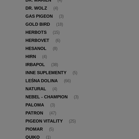
DR. MARIEN
(4)
DR. WOLZ
(4)
GAS PIGEON
(3)
GOLD BIRD
(18)
HERBOTS
(15)
HERBOVET
(6)
HESANOL
(8)
HIRN
(4)
IRBAPOL
(38)
INNE SUPLEMENTY
(5)
LEŚNA DOLINA
(66)
NATURAL
(4)
NEBEL - CHAMPION
(3)
PALOMA
(3)
PATRON
(47)
PIGEON VITALITY
(25)
PIOMAR
(5)
QUIKO
(1)