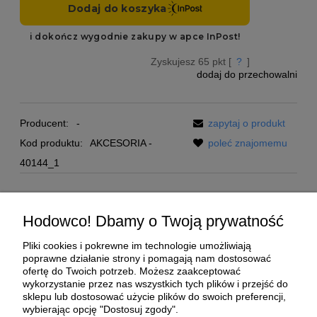
Zyskujesz
65
pkt [
?
]
dodaj do przechowalni
Producent:
-
zapytaj o produkt
Kod produktu:
AKCESORIA -
poleć znajomemu
40144_1
Pomoc
Hodowco! Dbamy o Twoją prywatność
Moje konto
Pliki cookies i pokrewne im technologie umożliwiają
poprawne działanie strony i pomagają nam dostosować
ofertę do Twoich potrzeb. Możesz zaakceptować
Płatności i dostawa
wykorzystanie przez nas wszystkich tych plików i przejść do
sklepu lub dostosować użycie plików do swoich preferencji,
wybierając opcję "Dostosuj zgody".
O nas