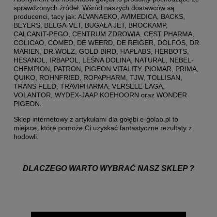
sprawdzonych źródeł. Wśród naszych dostawców są
producenci, tacy jak: ALVANAEKO, AVIMEDICA, BACKS,
BEYERS, BELGA-VET, BUGAŁA JET, BROCKAMP,
CALCANIT-PEGO, CENTRUM ZDROWIA, CEST PHARMA,
COLICAO, COMED, DE WEERD, DE REIGER, DOLFOS, DR.
MARIEN, DR.WOLZ, GOLD BIRD, HAPLABS, HERBOTS,
HESANOL, IRBAPOL, LEŚNA DOLINA, NATURAL, NEBEL-
CHEMPION, PATRON, PIGEON VITALITY, PIOMAR, PRIMA,
QUIKO, ROHNFRIED, ROPAPHARM, TJW, TOLLISAN,
TRANS FEED, TRAVIPHARMA, VERSELE-LAGA,
VOLANTOR, WYDEX-JAAP KOEHOORN oraz WONDER
PIGEON.
Sklep internetowy z artykułami dla gołębi e-golab.pl to
miejsce, które pomoże Ci uzyskać fantastyczne rezultaty z
hodowli.
DLACZEGO WARTO WYBRAĆ NASZ SKLEP ?