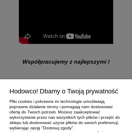
Współpracujemy z najlepszymi !
Pomoc
Hodowco! Dbamy o Twoją prywatność
Moje konto
Pliki cookies i pokrewne im technologie umożliwiają
poprawne działanie strony i pomagają nam dostosować
ofertę do Twoich potrzeb. Możesz zaakceptować
Płatności i dostawa
wykorzystanie przez nas wszystkich tych plików i przejść do
sklepu lub dostosować użycie plików do swoich preferencji,
wybierając opcję "Dostosuj zgody".
O nas