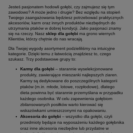
Jesteś pasjonatem hodowli gołębi, czy zajmujesz się tym
zawodowo? A może jedno i drugie? Bez względu na stopień
Twojego zaangażowania będziesz potrzebować praktycznych
akcesoriów, karm oraz innych produktów niezbędnych do
utrzymania ptaków w dobrej kondycji. Jako pasjonaci znamy
się na rzeczy. Nasz
sklep dla gołębi
ma grono wiernych
Klientów, którzy chętnie do nas wracają.
Dla Twojej wygody asortyment podzieliliśmy na intuicyjne
kategorie. Dzięki temu z łatwością znajdziesz to, czego
szukasz. Trzy podstawowe grupy to:
Karmy dla gołębi
– starannie wyselekcjonowane
produkty, zawierające mieszanki najlepszych ziaren.
Karmy są dedykowane do poszczególnych kategorii
ptaków (m.in. młode, lotowe, rozpłodowe), dlatego
dieta powinna być starannie przemyślana w przypadku
każdego osobnika. W celu zapewnienia gołębiom
zbilansowanych posiłków warto kierować się
wskazówkami umieszczonymi na opakowaniu.
Akcesoria do gołębi
– wszystko dla gołębi, czyli
przedmioty będące na wyposażeniu każdego gołębnika
oraz inne akcesoria niezbędne lub przydatne w