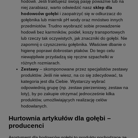
hodowli. Jeśli traktujesz swoją pasję poważnie lub na
niej zarabiasz, warto odwiedzić nasz
sklep dla
hodowców gołębi
i zaopatrzyć się w odkurzacz do
gołębnika lub miernik pH wody oraz mnóstwo innych
przedmiotów. Trudno wyobrazić sobie prowadzenie
hodowli bez karmników, poideł, koszy transportowych
lub rzeczy tak oczywistych, jak znaczniki do gołębi. Nie
zapomnij o czyszczeniu gołębnika. Właściwe dbanie o
higienę poprawi dobrostan ptaków. Do tego celu
niewątpliwie przydadzą się ręczne szpachelki w
różnych rozmiarach.
Zestawy
– skomponowane przez specjalistów zestawy
produktów. Jeśli nie wiesz, na co się zdecydować, ta
kategoria jest dla Ciebie. Wystarczy wybrać
odpowiednią grupę (np. zestaw pierzeniowy, zestaw na
loty), by po zakupie otrzymać jednocześnie kilka
produktów, umożliwiających realizację celów
hodowlanych.
Hurtownia artykułów dla gołębi –
producenci
Asortyment dla hodowców gołębi to produkty pochodzące ze