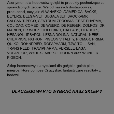
Asortyment dla hodowców gołębi to produkty pochodzące ze
sprawdzonych źródeł. Wśród naszych dostawców są
producenci, tacy jak: ALVANAEKO, AVIMEDICA, BACKS,
BEYERS, BELGA-VET, BUGAŁA JET, BROCKAMP,
CALCANIT-PEGO, CENTRUM ZDROWIA, CEST PHARMA,
COLICAO, COMED, DE WEERD, DE REIGER, DOLFOS, DR.
MARIEN, DR.WOLZ, GOLD BIRD, HAPLABS, HERBOTS,
HESANOL, IRBAPOL, LEŚNA DOLINA, NATURAL, NEBEL-
CHEMPION, PATRON, PIGEON VITALITY, PIOMAR, PRIMA,
QUIKO, ROHNFRIED, ROPAPHARM, TJW, TOLLISAN,
TRANS FEED, TRAVIPHARMA, VERSELE-LAGA,
VOLANTOR, WYDEX-JAAP KOEHOORN oraz WONDER
PIGEON.
Sklep internetowy z artykułami dla gołębi e-golab.pl to
miejsce, które pomoże Ci uzyskać fantastyczne rezultaty z
hodowli.
DLACZEGO WARTO WYBRAĆ NASZ SKLEP ?