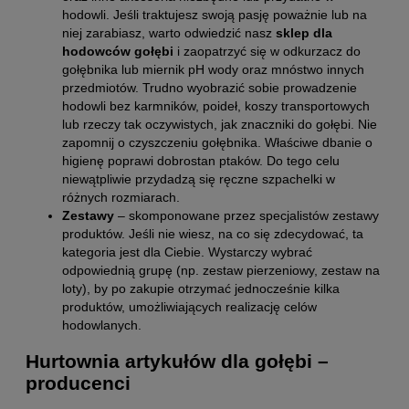
hodowli. Jeśli traktujesz swoją pasję poważnie lub na
niej zarabiasz, warto odwiedzić nasz
sklep dla
hodowców gołębi
i zaopatrzyć się w odkurzacz do
gołębnika lub miernik pH wody oraz mnóstwo innych
przedmiotów. Trudno wyobrazić sobie prowadzenie
hodowli bez karmników, poideł, koszy transportowych
lub rzeczy tak oczywistych, jak znaczniki do gołębi. Nie
zapomnij o czyszczeniu gołębnika. Właściwe dbanie o
higienę poprawi dobrostan ptaków. Do tego celu
niewątpliwie przydadzą się ręczne szpachelki w
różnych rozmiarach.
Zestawy
– skomponowane przez specjalistów zestawy
produktów. Jeśli nie wiesz, na co się zdecydować, ta
kategoria jest dla Ciebie. Wystarczy wybrać
odpowiednią grupę (np. zestaw pierzeniowy, zestaw na
loty), by po zakupie otrzymać jednocześnie kilka
produktów, umożliwiających realizację celów
hodowlanych.
Hurtownia artykułów dla gołębi –
producenci