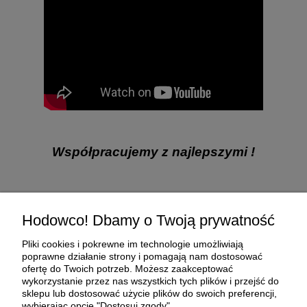
Współpracujemy z najlepszymi !
Pomoc
Hodowco! Dbamy o Twoją prywatność
Moje konto
Pliki cookies i pokrewne im technologie umożliwiają
poprawne działanie strony i pomagają nam dostosować
ofertę do Twoich potrzeb. Możesz zaakceptować
Płatności i dostawa
wykorzystanie przez nas wszystkich tych plików i przejść do
sklepu lub dostosować użycie plików do swoich preferencji,
wybierając opcję "Dostosuj zgody".