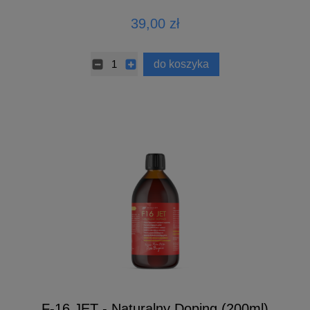
39,00 zł
do koszyka
F-16 JET - Naturalny Doping (200ml)