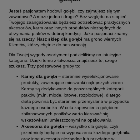
Jesteś pasjonatem hodowli gołębi, czy zajmujesz się tym
zawodowo? A może jedno i drugie? Bez względu na stopień
Twojego zaangażowania będziesz potrzebować praktycznych
akcesoriów, karm oraz innych produktów niezbędnych do
utrzymania ptaków w dobrej kondycji. Jako pasjonaci znamy
się na rzeczy. Nasz
sklep dla gołębi
ma grono wiernych
Klientów, którzy chętnie do nas wracają.
Dla Twojej wygody asortyment podzieliliśmy na intuicyjne
kategorie. Dzięki temu z łatwością znajdziesz to, czego
szukasz. Trzy podstawowe grupy to:
Karmy dla gołębi
– starannie wyselekcjonowane
produkty, zawierające mieszanki najlepszych ziaren.
Karmy są dedykowane do poszczególnych kategorii
ptaków (m.in. młode, lotowe, rozpłodowe), dlatego
dieta powinna być starannie przemyślana w przypadku
każdego osobnika. W celu zapewnienia gołębiom
zbilansowanych posiłków warto kierować się
wskazówkami umieszczonymi na opakowaniu.
Akcesoria do gołębi
– wszystko dla gołębi, czyli
przedmioty będące na wyposażeniu każdego gołębnika
oraz inne akcesoria niezbędne lub przydatne w