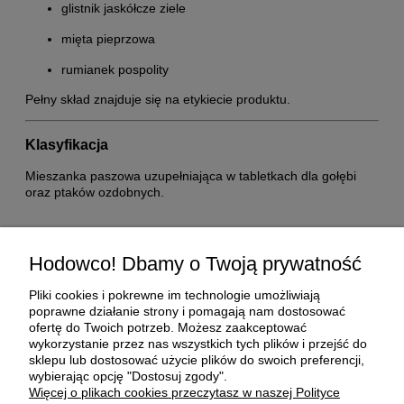
glistnik jaskółcze ziele
mięta pieprzowa
rumianek pospolity
Pełny skład znajduje się na etykiecie produktu.
Klasyfikacja
Mieszanka paszowa uzupełniająca w tabletkach dla gołębi
oraz ptaków ozdobnych.
Pomoc
Hodowco! Dbamy o Twoją prywatność
Moje konto
Pliki cookies i pokrewne im technologie umożliwiają
poprawne działanie strony i pomagają nam dostosować
ofertę do Twoich potrzeb. Możesz zaakceptować
Płatności i dostawa
wykorzystanie przez nas wszystkich tych plików i przejść do
sklepu lub dostosować użycie plików do swoich preferencji,
wybierając opcję "Dostosuj zgody".
O nas
Więcej o plikach cookies przeczytasz w naszej Polityce