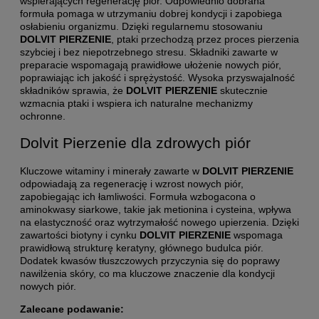
wspierających regenerację piór. Odpowiednio dobrana
formuła pomaga w utrzymaniu dobrej kondycji i zapobiega
osłabieniu organizmu. Dzięki regularnemu stosowaniu
DOLVIT PIERZENIE
, ptaki przechodzą przez proces pierzenia
szybciej i bez niepotrzebnego stresu. Składniki zawarte w
preparacie wspomagają prawidłowe ułożenie nowych piór,
poprawiając ich jakość i sprężystość. Wysoka przyswajalność
składników sprawia, że
DOLVIT PIERZENIE
skutecznie
wzmacnia ptaki i wspiera ich naturalne mechanizmy
ochronne.
Dolvit Pierzenie dla zdrowych piór
Kluczowe witaminy i minerały zawarte w
DOLVIT PIERZENIE
odpowiadają za regenerację i wzrost nowych piór,
zapobiegając ich łamliwości. Formuła wzbogacona o
aminokwasy siarkowe, takie jak metionina i cysteina, wpływa
na elastyczność oraz wytrzymałość nowego upierzenia. Dzięki
zawartości biotyny i cynku
DOLVIT PIERZENIE
wspomaga
prawidłową strukturę keratyny, głównego budulca piór.
Dodatek kwasów tłuszczowych przyczynia się do poprawy
nawilżenia skóry, co ma kluczowe znaczenie dla kondycji
nowych piór.
Zalecane podawanie: