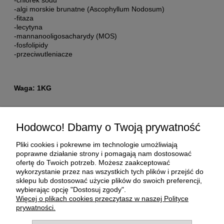
-algi morskie brunatne (Ascophyllum Nodosum)
-fitaza
-lecytyna
-mannanooligosacharydy (MOS)
-fosfolipidy
-przeciwutleniacze
Waga: 1KG
Pomoc
Hodowco! Dbamy o Twoją prywatność
Moje konto
Pliki cookies i pokrewne im technologie umożliwiają
poprawne działanie strony i pomagają nam dostosować
ofertę do Twoich potrzeb. Możesz zaakceptować
Płatności i dostawa
wykorzystanie przez nas wszystkich tych plików i przejść do
sklepu lub dostosować użycie plików do swoich preferencji,
wybierając opcję "Dostosuj zgody".
O nas
Więcej o plikach cookies przeczytasz w naszej Polityce
prywatności.
Informacje