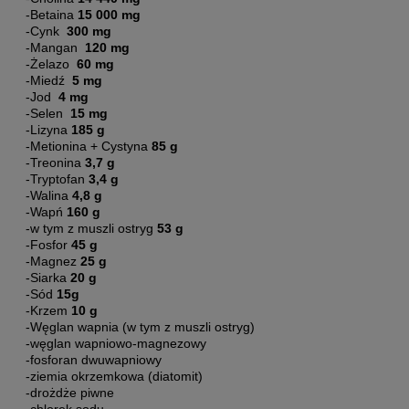
-Betaina
15 000 mg
-Cynk
300 mg
-Mangan
120 mg
-Żelazo
60 mg
-Miedź
5 mg
-Jod
4 mg
-Selen
15 mg
-Lizyna
185 g
-Metionina + Cystyna
85 g
-Treonina
3,7 g
-Tryptofan
3,4 g
-Walina
4,8 g
-Wapń
160 g
-w tym z muszli ostryg
53 g
-Fosfor
45 g
-Magnez
25 g
-Siarka
20 g
-Sód
15g
-Krzem
10 g
-Węglan wapnia (w tym z muszli ostryg)
-węglan wapniowo-magnezowy
-fosforan dwuwapniowy
-ziemia okrzemkowa (diatomit)
-drożdże piwne
-chlorek sodu