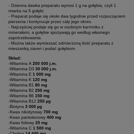
- Dzienna dawka preparatu wynosi 1 g na gołębia, czyli 1
miarka na 5 gołębi.
- Preparat podaje się około dwa tygodnie przed rozpoczęciem
pierzenia i kontynuuje przez cały jego okres.
- Najczęściej podaje się go w osobnym karmniku z
minerałami, a gołębie spożywają go według własnego
zapotrzebowania.
- Można także wymieszać odmierzoną ilość preparatu z
mieszanką ziaren i podać gołębiom.
Skład:
-Witamina A
200 000 j.m.
-Witamina D3
30 000 j.m.
-Witamina E
1 000 mg
-Witamina K
120 mg
-Witamina B1
80 mg
-Witamina B2
250 mg
-Witamina B6
150 mg
-Witamina B12
250 µg
-Biotyna
3
000 µg
-Kwas nikotynowy
700 mg
-Kwas pantotenowy
400 mg
-Kwas foliowy
25 mg
-Witamina C
1 500 mg
-Cholina
14 440 mg