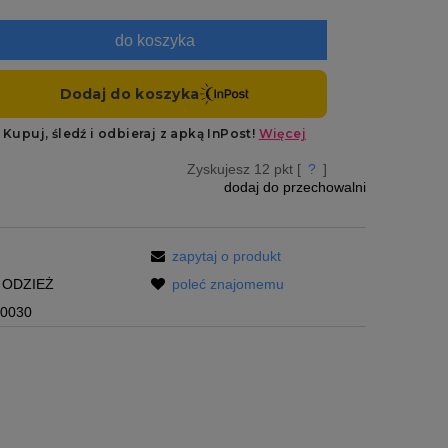
do koszyka
Zyskujesz
12
pkt [
?
]
dodaj do przechowalni
zapytaj o produkt
ODZIEŻ
poleć znajomemu
10030