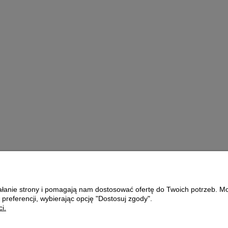
1L
Growth Energy Moulting
Mix - 4kg
ł
89,00 zł
oszyka
do koszyka
ziałanie strony i pomagają nam dostosować ofertę do Twoich potrzeb. 
Płatności i dostawa
O nas
 preferencji, wybierając opcję "Dostosuj zgody".
i.
Formy płatności
KONTAKT
Czas i koszty dostawy