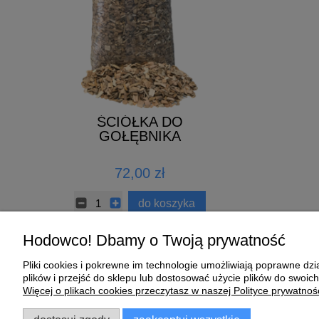
ŚCIÓŁKA DO
ELIXIER 
KA
GOŁĘBNIKA
ZNA
72,00 zł
140,00 z
ł
do koszyka
do k
Hodowco! Dbamy o Twoją prywatność
Pliki cookies i pokrewne im technologie umożliwiają poprawne d
Pomoc
Moje konto
plików i przejść do sklepu lub dostosować użycie plików do swoich
Więcej o plikach cookies przeczytasz w naszej Polityce prywatnośc
Zwroty i reklamacje
Twoje zamówienia
Regulamin
Ustawienia konta