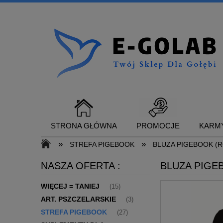
STRONA GŁÓWNA
PROMOCJE
KARMY
»
»
STREFA PIGEBOOK
BLUZA PIGEBOOK (R
NASZA OFERTA :
BLUZA PIGE
SUPLEMENTY DLA GOŁĘBI
KONTAKT
WIĘCEJ = TANIEJ
(15)
ART. PSZCZELARSKIE
(3)
STREFA PIGEBOOK
(27)