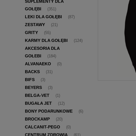
SUPLEMENTY DLA
GOŁĘBI
(351)
LEKI DLA GOŁĘBI
(87)
ZESTAWY
(21)
GRITY
(55)
KARMY DLA GOŁĘBI
(124)
AKCESORIA DLA
GOŁEBI
(184)
ALVANAEKO
(0)
BACKS
(31)
BIFS
(3)
BEYERS
(3)
BELGA-VET
(1)
BUGAŁA JET
(12)
BONY PODARUNKOWE
(6)
BROCKAMP
(20)
CALCANIT-PEGO
(0)
CENTRUM ZDROWIA
(61)