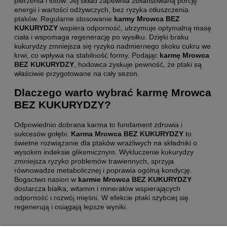
pierzenia i lotów. Jej skład zapewnia zbilansowaną porcję
energii i wartości odżywczych, bez ryzyka otłuszczenia
ptaków. Regularne stosowanie
karmy Mrowca BEZ
KUKURYDZY
wspiera odporność, utrzymuje optymalną masę
ciała i wspomaga regenerację po wysiłku. Dzięki braku
kukurydzy zmniejsza się ryzyko nadmiernego skoku cukru we
krwi, co wpływa na stabilność formy. Podając
karmę Mrowca
BEZ KUKURYDZY
, hodowca zyskuje pewność, że ptaki są
właściwie przygotowane na cały sezon.
Dlaczego warto wybrać karmę Mrowca
BEZ KUKURYDZY?
Odpowiednio dobrana karma to fundament zdrowia i
sukcesów gołębi.
Karma Mrowca BEZ KUKURYDZY
to
świetne rozwiązanie dla ptaków wrażliwych na składniki o
wysokim indeksie glikemicznym. Wykluczenie kukurydzy
zmniejsza ryzyko problemów trawiennych, sprzyja
równowadze metabolicznej i poprawia ogólną kondycję.
Bogactwo nasion w
karmie Mrowca BEZ KUKURYDZY
dostarcza białka, witamin i minerałów wspierających
odporność i rozwój mięśni. W efekcie ptaki szybciej się
regenerują i osiągają lepsze wyniki.